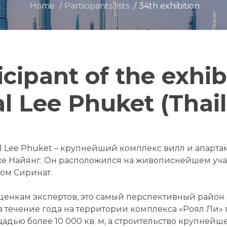
Home
Participants lists
34th exhibition
icipant of the exhib
l Lee Phuket (Thai
l Lee Phuket – крупнейший комплекс вилл и апартам
е Найянг. Он расположился на живописнейшем учас
ом Сиринат.
ценкам экспертов, это самый перспективный район 
в течение года на территории комплекса «Роял Ли»
адью более 10 000 кв. м, а строительство крупнейш