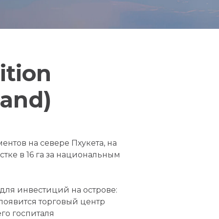
ition
land)
ентов на севере Пхукета, на
тке в 16 га за национальным
для инвестиций на острове:
 появится торговый центр
его госпиталя