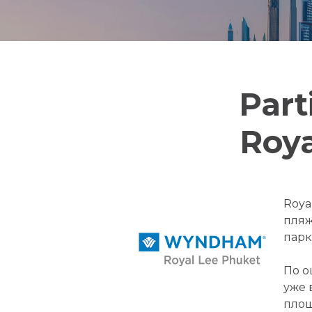
Part
Roya
Roya
пляж
парк
По о
уже 
площ